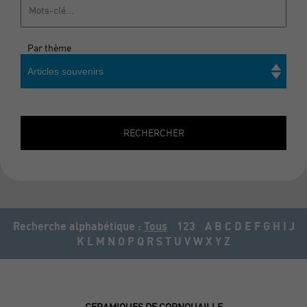
Par thème
Articles souvenirs
Rechercher
RECHERCHER
Recherche alphabétique :
Tous
123
A
B
C
D
E
F
G
H
I
J
K
L
M
N
O
P
Q
R
S
T
U
V
W
X
Y
Z
CERAMIQUES DE CORNOUAILLE