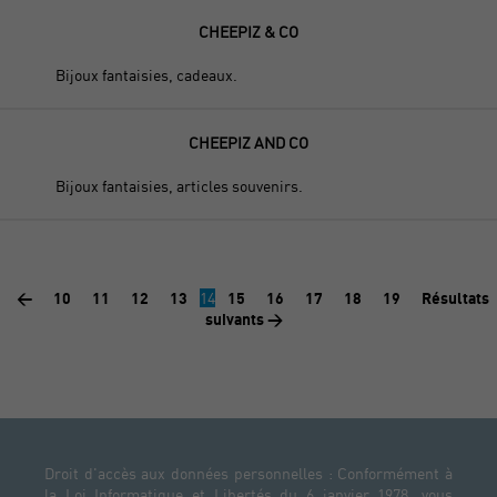
CHEEPIZ & CO
Bijoux fantaisies, cadeaux.
CHEEPIZ AND CO
Bijoux fantaisies, articles souvenirs.
<
10
11
12
13
14
15
16
17
18
19
Résultats
suivants >
Droit d'accès aux données personnelles : Conformément à
la Loi Informatique et Libertés du 6 janvier 1978, vous