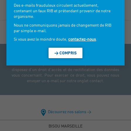
Des e-mails frauduleux circulent actuellement,
contenant un faux RIB et prétendant provenir de notre
Prêt-à-porter femme, beachwear, bohème chic.
organisme.
Nous ne communiquons jamais de changement de RIB
par simple e-mail.
Si vous avez le moindre doute,
contactez-nous
.
> COMPRIS
Droit d'accès aux données personnelles : Conformément à
la Loi Informatique et Libertés du 6 janvier 1978, vous
disposez d'un droit d'accès et de rectification des données
vous concernant. Pour exercer ce droit, vous pouvez nous
envoyer un e-mail sur notre onglet contact.
Découvrez nos salons >
BISOU MARSEILLE