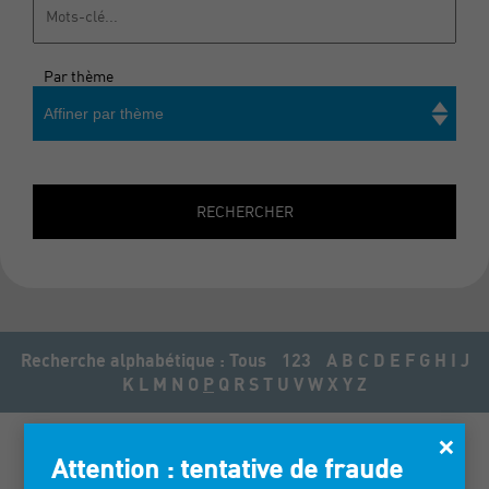
Par thème
Affiner par thème
Rechercher
RECHERCHER
Recherche alphabétique :
Tous
123
A
B
C
D
E
F
G
H
I
J
K
L
M
N
O
P
Q
R
S
T
U
V
W
X
Y
Z
×
Attention : tentative de fraude
PINK PLANET - YAATRA