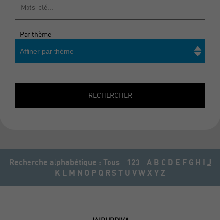
Par thème
Affiner par thème
Rechercher
RECHERCHER
Recherche alphabétique :
Tous
123
A
B
C
D
E
F
G
H
I
J
K
L
M
N
O
P
Q
R
S
T
U
V
W
X
Y
Z
JAIPURDIVA