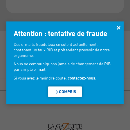
×
Attention : tentative de fraude
Des e-mails frauduleux circulent actuellement,
contenant un faux RIB et prétendant provenir de notre
organisme.
Découvrez nos salons >
Nous ne communiquons jamais de changement de RIB
par simple e-mail.
BISOU MARSEILLE
Si vous avez le moindre doute,
contactez-nous
.
HEXAGONE RENNES
> COMPRIS
HEXAGONE GRENOBLE