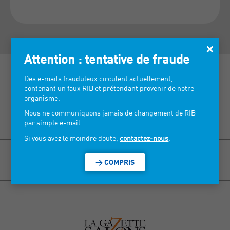
×
Attention : tentative de fraude
Des e-mails frauduleux circulent actuellement,
contenant un faux RIB et prétendant provenir de notre
organisme.
Découvrez nos salons >
Nous ne communiquons jamais de changement de RIB
par simple e-mail.
BISOU MARSEILLE
Si vous avez le moindre doute,
contactez-nous
.
HEXAGONE RENNES
> COMPRIS
HEXAGONE GRENOBLE